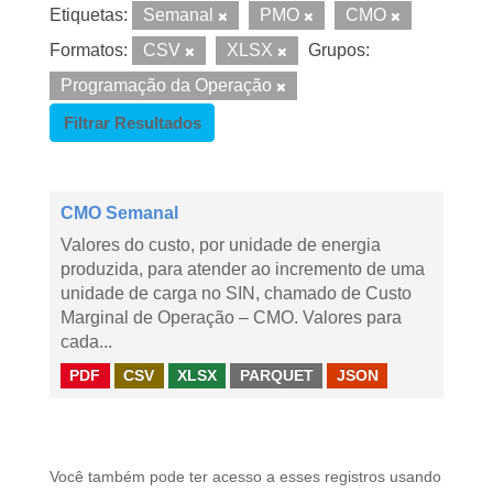
Etiquetas:
Semanal
PMO
CMO
Formatos:
CSV
XLSX
Grupos:
Programação da Operação
Filtrar Resultados
CMO Semanal
Valores do custo, por unidade de energia
produzida, para atender ao incremento de uma
unidade de carga no SIN, chamado de Custo
Marginal de Operação – CMO. Valores para
cada...
PDF
CSV
XLSX
PARQUET
JSON
Você também pode ter acesso a esses registros usando