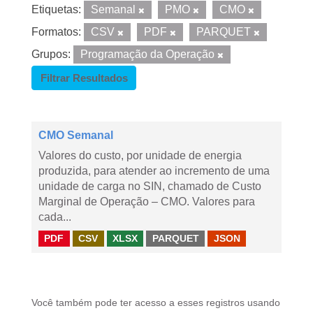
Etiquetas:
Semanal
PMO
CMO
Formatos:
CSV
PDF
PARQUET
Grupos:
Programação da Operação
Filtrar Resultados
CMO Semanal
Valores do custo, por unidade de energia
produzida, para atender ao incremento de uma
unidade de carga no SIN, chamado de Custo
Marginal de Operação – CMO. Valores para
cada...
PDF
CSV
XLSX
PARQUET
JSON
Você também pode ter acesso a esses registros usando