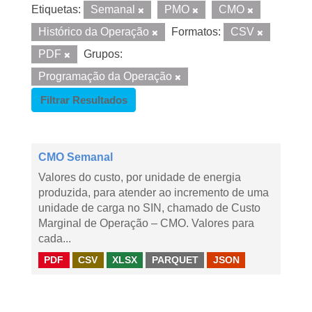
Etiquetas:
Semanal
PMO
CMO
Histórico da Operação
Formatos:
CSV
PDF
Grupos:
Programação da Operação
Filtrar Resultados
CMO Semanal
Valores do custo, por unidade de energia
produzida, para atender ao incremento de uma
unidade de carga no SIN, chamado de Custo
Marginal de Operação – CMO. Valores para
cada...
PDF
CSV
XLSX
PARQUET
JSON