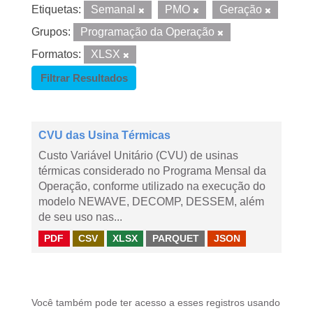
Etiquetas:
Semanal
PMO
Geração
Grupos:
Programação da Operação
Formatos:
XLSX
Filtrar Resultados
CVU das Usina Térmicas
Custo Variável Unitário (CVU) de usinas
térmicas considerado no Programa Mensal da
Operação, conforme utilizado na execução do
modelo NEWAVE, DECOMP, DESSEM, além
de seu uso nas...
PDF
CSV
XLSX
PARQUET
JSON
Você também pode ter acesso a esses registros usando