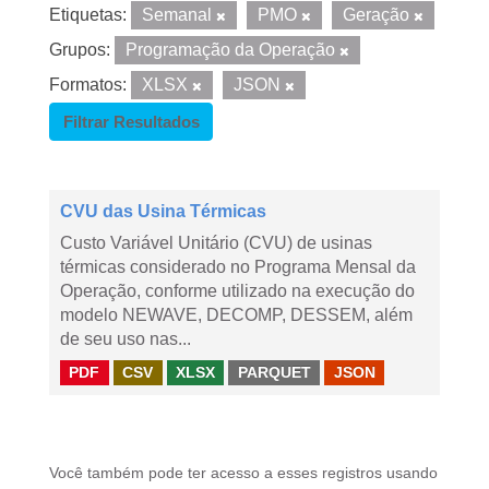
Etiquetas:
Semanal
PMO
Geração
Grupos:
Programação da Operação
Formatos:
XLSX
JSON
Filtrar Resultados
CVU das Usina Térmicas
Custo Variável Unitário (CVU) de usinas
térmicas considerado no Programa Mensal da
Operação, conforme utilizado na execução do
modelo NEWAVE, DECOMP, DESSEM, além
de seu uso nas...
PDF
CSV
XLSX
PARQUET
JSON
Você também pode ter acesso a esses registros usando