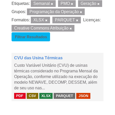
Etiquetas:
Semanal
PMO
Geração
Grupos:
Programação da Operação
Formatos:
XLSX
PARQUET
Licenças:
Creative Commons Atribuição
Filtrar Resultados
CVU das Usina Térmicas
Custo Variável Unitário (CVU) de usinas
térmicas considerado no Programa Mensal da
Operação, conforme utilizado na execução do
modelo NEWAVE, DECOMP, DESSEM, além
de seu uso nas...
PDF
CSV
XLSX
PARQUET
JSON