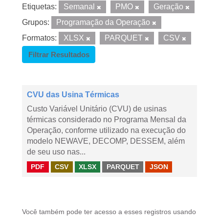
Etiquetas:
Semanal
PMO
Geração
Grupos:
Programação da Operação
Formatos:
XLSX
PARQUET
CSV
Filtrar Resultados
CVU das Usina Térmicas
Custo Variável Unitário (CVU) de usinas
térmicas considerado no Programa Mensal da
Operação, conforme utilizado na execução do
modelo NEWAVE, DECOMP, DESSEM, além
de seu uso nas...
PDF
CSV
XLSX
PARQUET
JSON
Você também pode ter acesso a esses registros usando