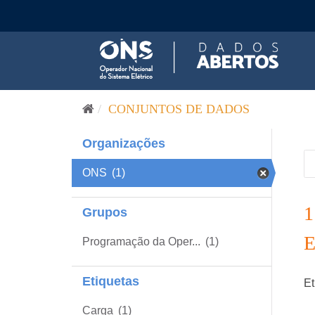
Pular para o conteúdo
CONJUNTOS DE DADOS
Organizações
ONS
(1)
Grupos
Programação da Oper...
(1)
Etiquetas
Et
Carga
(1)