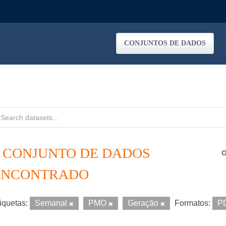
CONJUNTOS DE DADOS
1 CONJUNTO DE DADOS
O
ENCONTRADO
iquetas:
Semanal
PMO
Geração
Formatos:
P