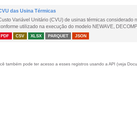
CVU das Usina Térmicas
Custo Variável Unitário (CVU) de usinas térmicas considerado
conforme utilizado na execução do modelo NEWAVE, DECOMP,
PDF
CSV
XLSX
PARQUET
JSON
cê também pode ter acesso a esses registros usando a
API
(veja
Docu