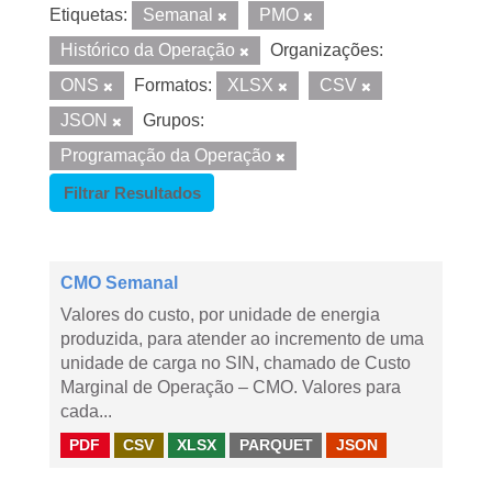
Etiquetas:
Semanal
PMO
Histórico da Operação
Organizações:
ONS
Formatos:
XLSX
CSV
JSON
Grupos:
Programação da Operação
Filtrar Resultados
CMO Semanal
Valores do custo, por unidade de energia
produzida, para atender ao incremento de uma
unidade de carga no SIN, chamado de Custo
Marginal de Operação – CMO. Valores para
cada...
PDF
CSV
XLSX
PARQUET
JSON