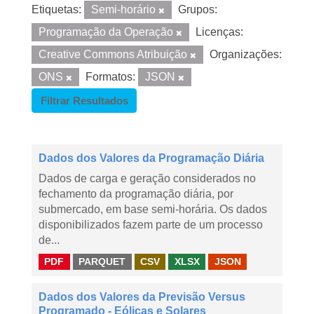
Etiquetas:
Semi-horário
Grupos:
Programação da Operação
Licenças:
Creative Commons Atribuição
Organizações:
ONS
Formatos:
JSON
Filtrar Resultados
Dados dos Valores da Programação Diária
Dados de carga e geração considerados no
fechamento da programação diária, por
submercado, em base semi-horária. Os dados
disponibilizados fazem parte de um processo
de...
PDF
PARQUET
CSV
XLSX
JSON
Dados dos Valores da Previsão Versus
Programado - Eólicas e Solares