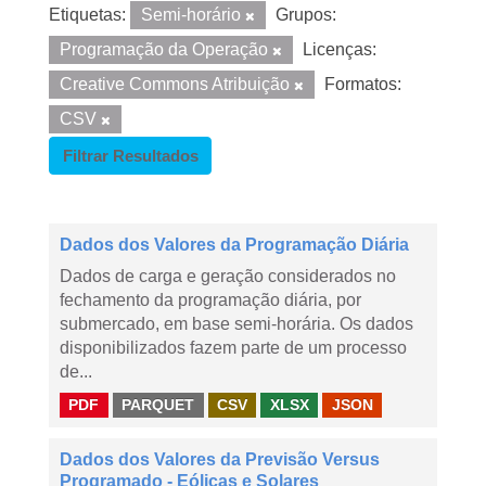
Etiquetas:
Semi-horário
Grupos:
Programação da Operação
Licenças:
Creative Commons Atribuição
Formatos:
CSV
Filtrar Resultados
Dados dos Valores da Programação Diária
Dados de carga e geração considerados no
fechamento da programação diária, por
submercado, em base semi-horária. Os dados
disponibilizados fazem parte de um processo
de...
PDF
PARQUET
CSV
XLSX
JSON
Dados dos Valores da Previsão Versus
Programado - Eólicas e Solares