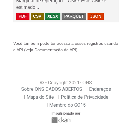
Marginal de Operação – CMO. Este CMO é
estimado...
PDF
CSV
XLSX
PARQUET
JSON
Você também pode ter acesso a esses registros usando
a
API
(veja
Documentação da API
).
© - Copyright
2021
- ONS
Sobre ONS DADOS ABERTOS
Endereços
Mapa do Site
Politica de Privacidade
Membro do GO15
Impulsionado por