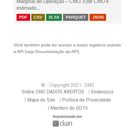
Marginal de Operação – CMO. Este CMO é
estimado...
PDF
CSV
XLSX
PARQUET
JSON
Você também pode ter acesso a esses registros usando
a
API
(veja
Documentação da API
).
© - Copyright
2021
- ONS
Sobre ONS DADOS ABERTOS
Endereços
Mapa do Site
Politica de Privacidade
Membro do GO15
Impulsionado por