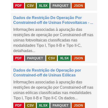
PDF
CSV
XLSX
PARQUET
JSON
Dados de Restrição De Operação Por
Constrained-off de Usinas Fotovoltaicas - ...
Informações associadas à apuração das
restrições de operação por Constrained-off nas
usinas fotovoltaicas classificadas nas
modalidades Tipo I, Tipo II-B e Tipo II-C,
detalhadas...
PDF
PARQUET
CSV
XLSX
JSON
Dados de Restrição de Operação por
Constrained-off de Usinas Eólicas
Informações associadas à apuração das
restrições de operação por Constrained-off nas
usinas eólicas classificadas nas modalidades
Tipo I, Tipo II-B e Tipo II-C Os dados...
PDF
CSV
XLSX
PARQUET
JSON