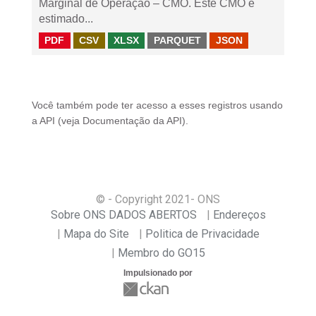
Marginal de Operação – CMO. Este CMO é
estimado...
PDF
CSV
XLSX
PARQUET
JSON
Você também pode ter acesso a esses registros usando
a
API
(veja
Documentação da API
).
© - Copyright
2021
- ONS
Sobre ONS DADOS ABERTOS
Endereços
Mapa do Site
Politica de Privacidade
Membro do GO15
Impulsionado por