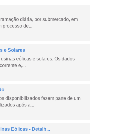
ramação diária, por submercado, em
 processo de...
s e Solares
usinas eólicas e solares. Os dados
orrente e,...
do
s disponibilizados fazem parte de um
lizados após a...
as Eólicas - Detalh...