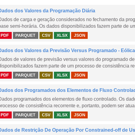
Dados dos Valores da Programação Diária
Dados de carga e geração considerados no fechamento da prog
base semi-horária. Os dados disponibilizados fazem parte de um
PDF
PARQUET
CSV
XLSX
JSON
Dados dos Valores da Previsão Versus Programado - Eólica
Dados de valores de previsão versus valores do programado de 
disponibilizados fazem parte de um processo de consistência rec
PDF
PARQUET
CSV
XLSX
JSON
Dados dos Programados dos Elementos de Fluxo Controla
Dados programados dos elementos de fluxo controlado. Os dado
processo de consistência recorrente e, portanto, podem ser atua
PDF
PARQUET
CSV
XLSX
JSON
Dados de Restrição De Operação Por Constrained-off de Usin