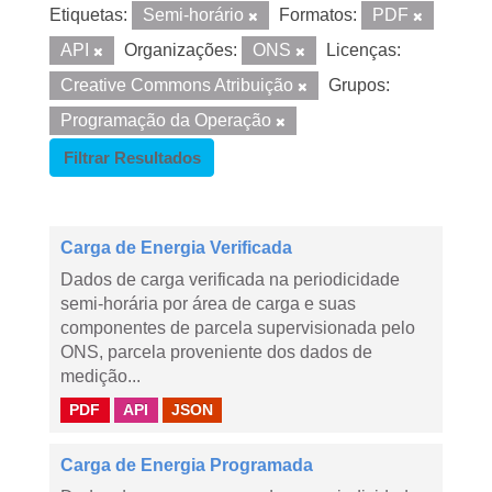
Etiquetas:
Semi-horário
Formatos:
PDF
API
Organizações:
ONS
Licenças:
Creative Commons Atribuição
Grupos:
Programação da Operação
Filtrar Resultados
Carga de Energia Verificada
Dados de carga verificada na periodicidade
semi-horária por área de carga e suas
componentes de parcela supervisionada pelo
ONS, parcela proveniente dos dados de
medição...
PDF
API
JSON
Carga de Energia Programada