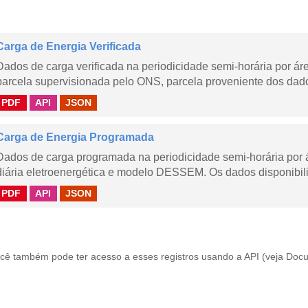
Carga de Energia Verificada
Dados de carga verificada na periodicidade semi-horária por á
parcela supervisionada pelo ONS, parcela proveniente dos dad
PDF
API
JSON
Carga de Energia Programada
Dados de carga programada na periodicidade semi-horária por 
diária eletroenergética e modelo DESSEM. Os dados disponibili
PDF
API
JSON
cê também pode ter acesso a esses registros usando a
API
(veja
Docu