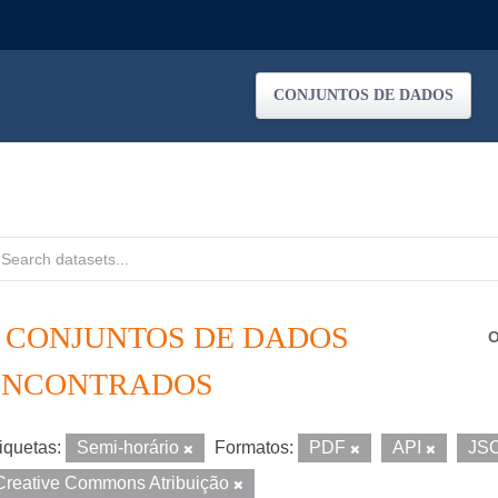
CONJUNTOS DE DADOS
2 CONJUNTOS DE DADOS
O
ENCONTRADOS
iquetas:
Semi-horário
Formatos:
PDF
API
JS
Creative Commons Atribuição