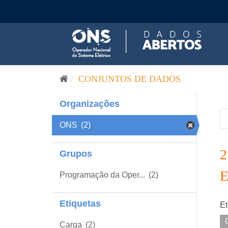
Pular para o conteúdo
CONJUNTOS DE DADOS
Organizações
ONS
(2)
Grupos
Programação da Oper...
(2)
Etiquetas
Et
Carga
(2)