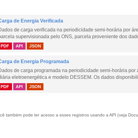
Carga de Energia Verificada
Dados de carga verificada na periodicidade semi-horária por á
parcela supervisionada pelo ONS, parcela proveniente dos dad
PDF
API
JSON
Carga de Energia Programada
Dados de carga programada na periodicidade semi-horária por 
diária eletroenergética e modelo DESSEM. Os dados disponibili
PDF
API
JSON
cê também pode ter acesso a esses registros usando a
API
(veja
Docu