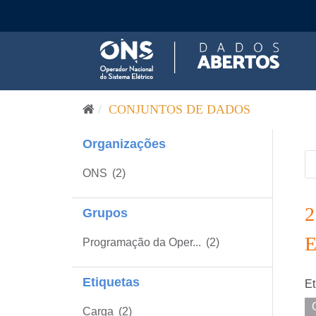
Pular para o conteúdo
CONJUNTOS DE DADOS
Organizações
ONS
(2)
Grupos
Programação da Oper...
(2)
Etiquetas
Et
Carga
(2)