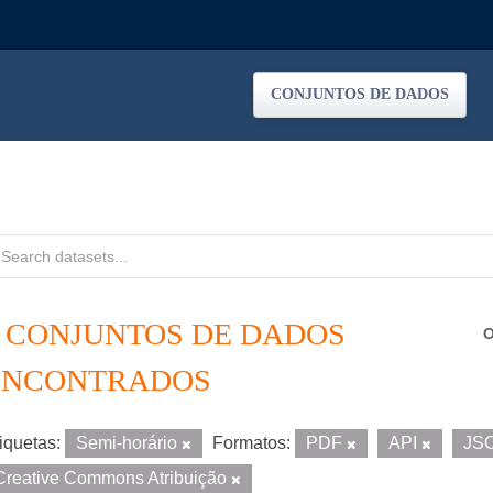
CONJUNTOS DE DADOS
2 CONJUNTOS DE DADOS
O
ENCONTRADOS
iquetas:
Semi-horário
Formatos:
PDF
API
JS
Creative Commons Atribuição