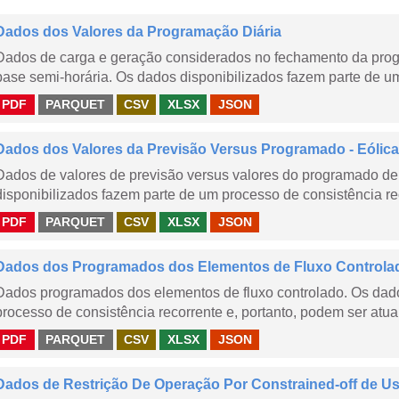
Dados dos Valores da Programação Diária
Dados de carga e geração considerados no fechamento da prog
base semi-horária. Os dados disponibilizados fazem parte de um
PDF
PARQUET
CSV
XLSX
JSON
Dados dos Valores da Previsão Versus Programado - Eólica
Dados de valores de previsão versus valores do programado de 
disponibilizados fazem parte de um processo de consistência rec
PDF
PARQUET
CSV
XLSX
JSON
Dados dos Programados dos Elementos de Fluxo Controla
Dados programados dos elementos de fluxo controlado. Os dado
processo de consistência recorrente e, portanto, podem ser atua
PDF
PARQUET
CSV
XLSX
JSON
Dados de Restrição De Operação Por Constrained-off de Usin