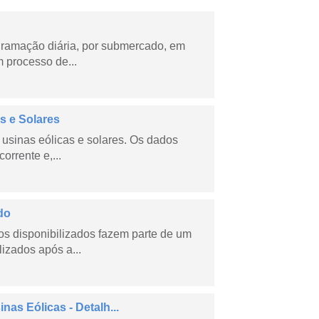
ramação diária, por submercado, em
 processo de...
s e Solares
usinas eólicas e solares. Os dados
orrente e,...
do
s disponibilizados fazem parte de um
lizados após a...
as Eólicas - Detalh...