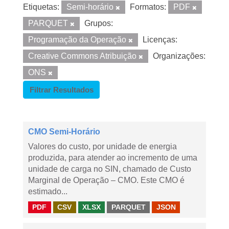
Etiquetas:
Semi-horário
Formatos:
PDF
PARQUET
Grupos:
Programação da Operação
Licenças:
Creative Commons Atribuição
Organizações:
ONS
Filtrar Resultados
CMO Semi-Horário
Valores do custo, por unidade de energia
produzida, para atender ao incremento de uma
unidade de carga no SIN, chamado de Custo
Marginal de Operação – CMO. Este CMO é
estimado...
PDF
CSV
XLSX
PARQUET
JSON