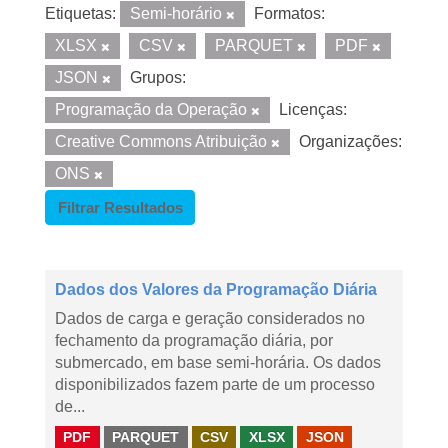
Etiquetas:
Semi-horário
Formatos:
XLSX
CSV
PARQUET
PDF
JSON
Grupos:
Programação da Operação
Licenças:
Creative Commons Atribuição
Organizações:
ONS
Filtrar Resultados
Dados dos Valores da Programação Diária
Dados de carga e geração considerados no
fechamento da programação diária, por
submercado, em base semi-horária. Os dados
disponibilizados fazem parte de um processo
de...
PDF
PARQUET
CSV
XLSX
JSON