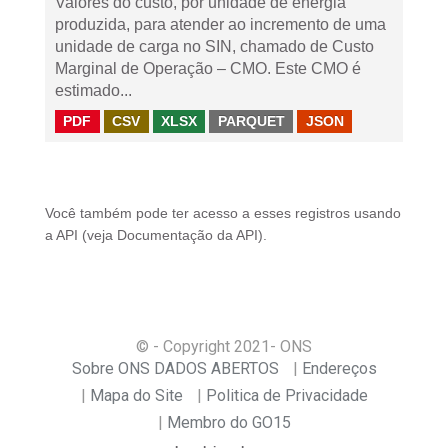
Valores do custo, por unidade de energia
produzida, para atender ao incremento de uma
unidade de carga no SIN, chamado de Custo
Marginal de Operação – CMO. Este CMO é
estimado...
PDF
CSV
XLSX
PARQUET
JSON
Você também pode ter acesso a esses registros usando
a
API
(veja
Documentação da API
).
© - Copyright
2021
- ONS
Sobre ONS DADOS ABERTOS
Endereços
Mapa do Site
Politica de Privacidade
Membro do GO15