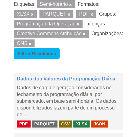
Etiquetas:
Semi-horário
Formatos:
XLSX
PARQUET
PDF
Grupos:
Programação da Operação
Licenças:
Creative Commons Atribuição
Organizações:
ONS
Filtrar Resultados
Dados dos Valores da Programação Diária
Dados de carga e geração considerados no
fechamento da programação diária, por
submercado, em base semi-horária. Os dados
disponibilizados fazem parte de um processo
de...
PDF
PARQUET
CSV
XLSX
JSON