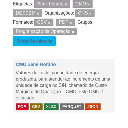
Etiquetas:
Semi-horário
CMO
DESSEM
Organizações:
ONS
Formatos:
CSV
PDF
Grupos:
Programação da Operação
Filtrar Resultados
CMO Semi-Horário
Valores do custo, por unidade de energia
produzida, para atender ao incremento de uma
unidade de carga no SIN, chamado de Custo
Marginal de Operação – CMO. Este CMO é
estimado...
PDF
CSV
XLSX
PARQUET
JSON