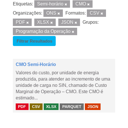
Etiquetas:
Semi-horário
CMO
Organizações:
ONS
Formatos:
CSV
PDF
XLSX
JSON
Grupos:
Programação da Operação
Filtrar Resultados
CMO Semi-Horário
Valores do custo, por unidade de energia
produzida, para atender ao incremento de uma
unidade de carga no SIN, chamado de Custo
Marginal de Operação – CMO. Este CMO é
estimado...
PDF
CSV
XLSX
PARQUET
JSON