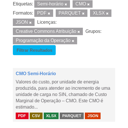
Etiquetas:
Semi-horário
CMO
Formatos:
PDF
PARQUET
XLSX
JSON
Licenças:
Creative Commons Atribuição
Grupos:
Programação da Operação
Filtrar Resultados
CMO Semi-Horário
Valores do custo, por unidade de energia
produzida, para atender ao incremento de uma
unidade de carga no SIN, chamado de Custo
Marginal de Operação – CMO. Este CMO é
estimado...
PDF
CSV
XLSX
PARQUET
JSON