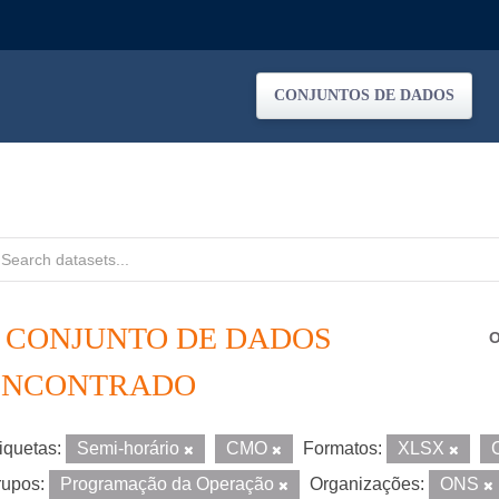
CONJUNTOS DE DADOS
1 CONJUNTO DE DADOS
O
ENCONTRADO
iquetas:
Semi-horário
CMO
Formatos:
XLSX
upos:
Programação da Operação
Organizações:
ONS