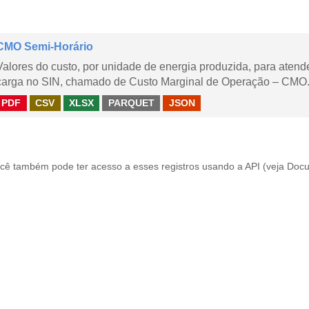
CMO Semi-Horário
Valores do custo, por unidade de energia produzida, para aten
carga no SIN, chamado de Custo Marginal de Operação – CMO.
PDF
CSV
XLSX
PARQUET
JSON
cê também pode ter acesso a esses registros usando a
API
(veja
Docu