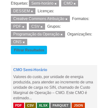
Etiquetas:
Semi-horário
CMO
DESSEM
Licenças:
Creative Commons Atribuição
Formatos:
PDF
CSV
Grupos:
Programação da Operação
Organizações:
ONS
Filtrar Resultados
CMO Semi-Horário
Valores do custo, por unidade de energia
produzida, para atender ao incremento de uma
unidade de carga no SIN, chamado de Custo
Marginal de Operação – CMO. Este CMO é
estimado...
PDF
CSV
XLSX
PARQUET
JSON