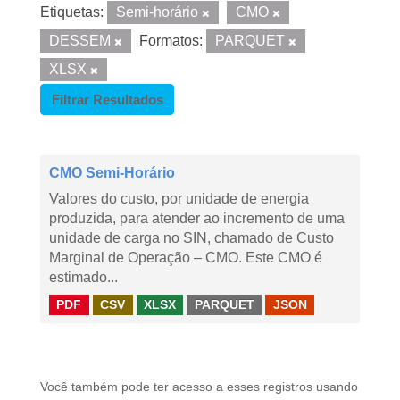
Etiquetas:
Semi-horário
CMO
DESSEM
Formatos:
PARQUET
XLSX
Filtrar Resultados
CMO Semi-Horário
Valores do custo, por unidade de energia
produzida, para atender ao incremento de uma
unidade de carga no SIN, chamado de Custo
Marginal de Operação – CMO. Este CMO é
estimado...
PDF
CSV
XLSX
PARQUET
JSON
Você também pode ter acesso a esses registros usando