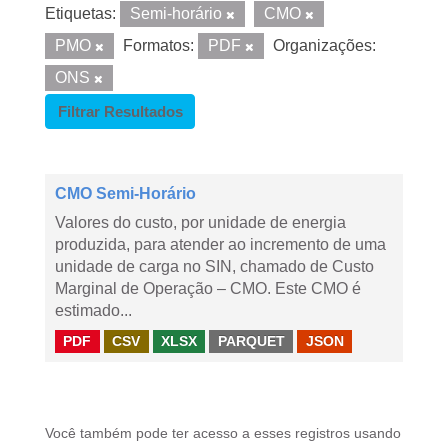
Etiquetas:
Semi-horário
CMO
PMO
Formatos:
PDF
Organizações:
ONS
Filtrar Resultados
CMO Semi-Horário
Valores do custo, por unidade de energia
produzida, para atender ao incremento de uma
unidade de carga no SIN, chamado de Custo
Marginal de Operação – CMO. Este CMO é
estimado...
PDF
CSV
XLSX
PARQUET
JSON
Você também pode ter acesso a esses registros usando