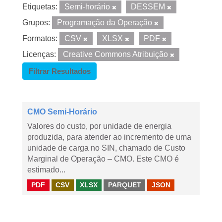
Etiquetas:
Semi-horário
DESSEM
Grupos:
Programação da Operação
Formatos:
CSV
XLSX
PDF
Licenças:
Creative Commons Atribuição
Filtrar Resultados
CMO Semi-Horário
Valores do custo, por unidade de energia
produzida, para atender ao incremento de uma
unidade de carga no SIN, chamado de Custo
Marginal de Operação – CMO. Este CMO é
estimado...
PDF
CSV
XLSX
PARQUET
JSON