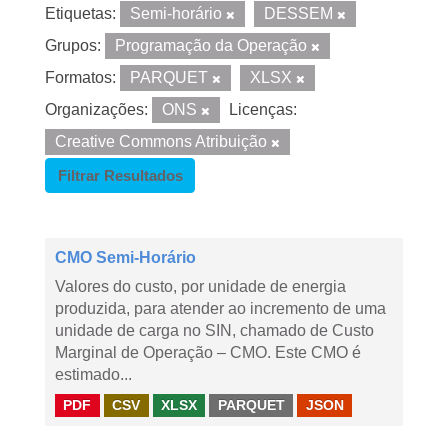
Etiquetas:
Semi-horário
DESSEM
Grupos:
Programação da Operação
Formatos:
PARQUET
XLSX
Organizações:
ONS
Licenças:
Creative Commons Atribuição
Filtrar Resultados
CMO Semi-Horário
Valores do custo, por unidade de energia
produzida, para atender ao incremento de uma
unidade de carga no SIN, chamado de Custo
Marginal de Operação – CMO. Este CMO é
estimado...
PDF
CSV
XLSX
PARQUET
JSON