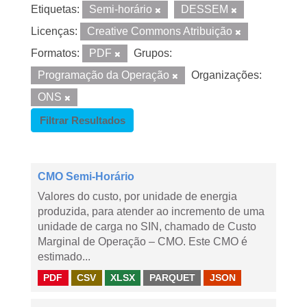
Etiquetas:
Semi-horário
DESSEM
Licenças:
Creative Commons Atribuição
Formatos:
PDF
Grupos:
Programação da Operação
Organizações:
ONS
Filtrar Resultados
CMO Semi-Horário
Valores do custo, por unidade de energia
produzida, para atender ao incremento de uma
unidade de carga no SIN, chamado de Custo
Marginal de Operação – CMO. Este CMO é
estimado...
PDF
CSV
XLSX
PARQUET
JSON