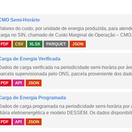
CMO Semi-Horário
Valores do custo, por unidade de energia produzida, para aten
carga no SIN, chamado de Custo Marginal de Operação – CMO.
PDF
CSV
XLSX
PARQUET
JSON
Carga de Energia Verificada
Dados de carga verificada na periodicidade semi-horária por á
parcela supervisionada pelo ONS, parcela proveniente dos dad
PDF
API
JSON
Carga de Energia Programada
Dados de carga programada na periodicidade semi-horária por 
diária eletroenergética e modelo DESSEM. Os dados disponibili
PDF
API
JSON