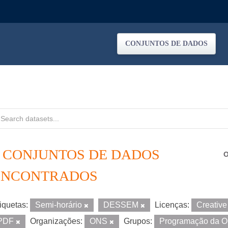
CONJUNTOS DE DADOS
3 CONJUNTOS DE DADOS
O
ENCONTRADOS
iquetas:
Semi-horário
DESSEM
Licenças:
Creativ
PDF
Organizações:
ONS
Grupos:
Programação da 