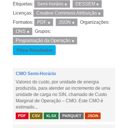
Etiquetas:
Semi-horário
DESSEM
Licenças:
Creative Commons Atribuição
Formatos:
PDF
JSON
Organizações:
ONS
Grupos:
Programação da Operação
Filtrar Resultados
CMO Semi-Horário
Valores do custo, por unidade de energia
produzida, para atender ao incremento de uma
unidade de carga no SIN, chamado de Custo
Marginal de Operação – CMO. Este CMO é
estimado...
PDF
CSV
XLSX
PARQUET
JSON