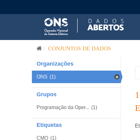
Pular para o conteúdo
CONJUNTOS DE DADOS
Organizações
ONS
(1)
Grupos
Programação da Oper...
(1)
Etiquetas
Et
CMO
(1)