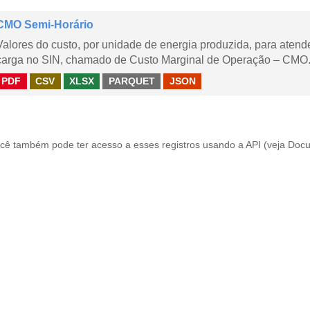
CMO Semi-Horário
Valores do custo, por unidade de energia produzida, para aten
carga no SIN, chamado de Custo Marginal de Operação – CMO.
PDF
CSV
XLSX
PARQUET
JSON
cê também pode ter acesso a esses registros usando a
API
(veja
Docu