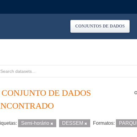
CONJUNTOS DE DADOS
1 CONJUNTO DE DADOS
O
ENCONTRADO
iquetas:
Semi-horário
DESSEM
Formatos:
PARQU