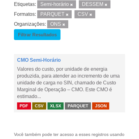
Etiquetas:
Semi-horário
DESSEM
Formatos:
PARQUET
CSV
Organizações:
ONS
Filtrar Resultados
CMO Semi-Horário
Valores do custo, por unidade de energia
produzida, para atender ao incremento de uma
unidade de carga no SIN, chamado de Custo
Marginal de Operação – CMO. Este CMO é
estimado...
PDF
CSV
XLSX
PARQUET
JSON
Você também pode ter acesso a esses registros usando