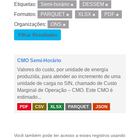
Etiquetas:
Semi-horário
DESSEM
Formatos:
PARQUET
XLSX
PDF
Organizações:
ONS
Filtrar Resultados
CMO Semi-Horário
Valores do custo, por unidade de energia
produzida, para atender ao incremento de uma
unidade de carga no SIN, chamado de Custo
Marginal de Operação – CMO. Este CMO é
estimado...
PDF
CSV
XLSX
PARQUET
JSON
Você também pode ter acesso a esses registros usando