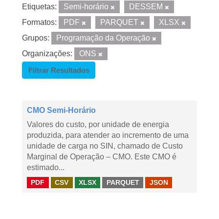
Etiquetas:
Semi-horário
DESSEM
Formatos:
PDF
PARQUET
XLSX
Grupos:
Programação da Operação
Organizações:
ONS
Filtrar Resultados
CMO Semi-Horário
Valores do custo, por unidade de energia
produzida, para atender ao incremento de uma
unidade de carga no SIN, chamado de Custo
Marginal de Operação – CMO. Este CMO é
estimado...
PDF
CSV
XLSX
PARQUET
JSON