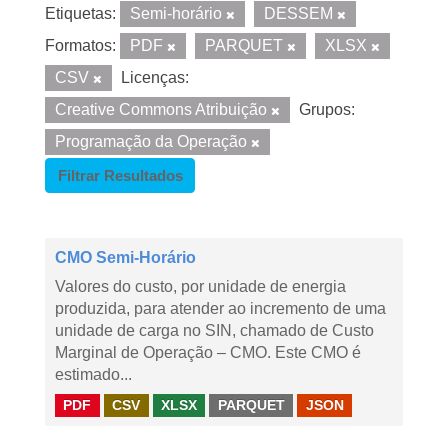
Etiquetas:
Semi-horário
DESSEM
Formatos:
PDF
PARQUET
XLSX
CSV
Licenças:
Creative Commons Atribuição
Grupos:
Programação da Operação
Filtrar Resultados
CMO Semi-Horário
Valores do custo, por unidade de energia
produzida, para atender ao incremento de uma
unidade de carga no SIN, chamado de Custo
Marginal de Operação – CMO. Este CMO é
estimado...
PDF
CSV
XLSX
PARQUET
JSON