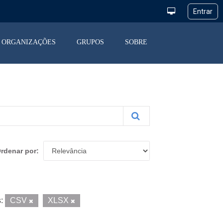
ORGANIZAÇÕES
GRUPOS
SOBRE
rdenar por
:
CSV
XLSX