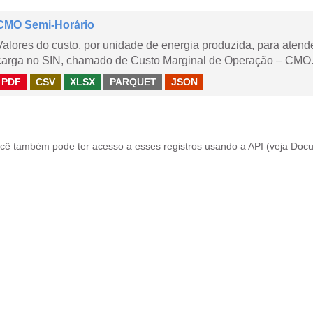
CMO Semi-Horário
Valores do custo, por unidade de energia produzida, para aten
carga no SIN, chamado de Custo Marginal de Operação – CMO.
PDF
CSV
XLSX
PARQUET
JSON
cê também pode ter acesso a esses registros usando a
API
(veja
Docu