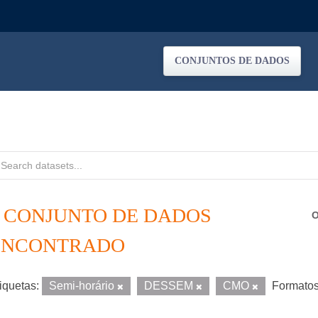
CONJUNTOS DE DADOS
1 CONJUNTO DE DADOS
O
ENCONTRADO
iquetas:
Semi-horário
DESSEM
CMO
Formatos