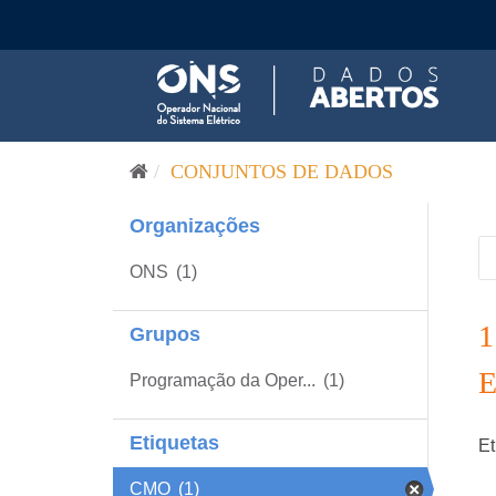
Pular para o conteúdo
CONJUNTOS DE DADOS
Organizações
ONS
(1)
Grupos
Programação da Oper...
(1)
Etiquetas
Et
CMO
(1)