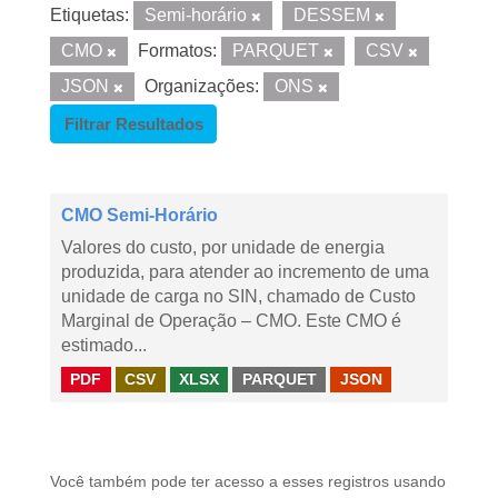
Etiquetas:
Semi-horário
DESSEM
CMO
Formatos:
PARQUET
CSV
JSON
Organizações:
ONS
Filtrar Resultados
CMO Semi-Horário
Valores do custo, por unidade de energia
produzida, para atender ao incremento de uma
unidade de carga no SIN, chamado de Custo
Marginal de Operação – CMO. Este CMO é
estimado...
PDF
CSV
XLSX
PARQUET
JSON
Você também pode ter acesso a esses registros usando