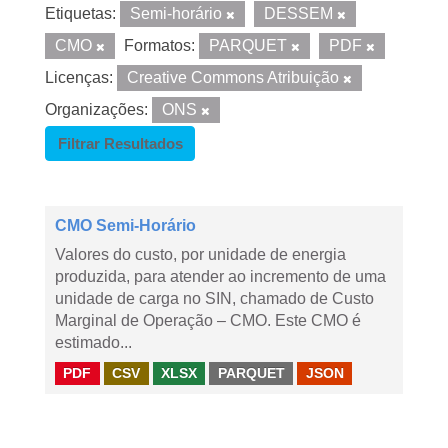
Etiquetas:
Semi-horário
DESSEM
CMO
Formatos:
PARQUET
PDF
Licenças:
Creative Commons Atribuição
Organizações:
ONS
Filtrar Resultados
CMO Semi-Horário
Valores do custo, por unidade de energia
produzida, para atender ao incremento de uma
unidade de carga no SIN, chamado de Custo
Marginal de Operação – CMO. Este CMO é
estimado...
PDF
CSV
XLSX
PARQUET
JSON