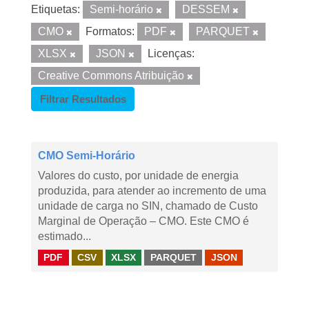
Etiquetas:
Semi-horário
DESSEM
CMO
Formatos:
PDF
PARQUET
XLSX
JSON
Licenças:
Creative Commons Atribuição
Filtrar Resultados
CMO Semi-Horário
Valores do custo, por unidade de energia
produzida, para atender ao incremento de uma
unidade de carga no SIN, chamado de Custo
Marginal de Operação – CMO. Este CMO é
estimado...
PDF
CSV
XLSX
PARQUET
JSON