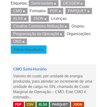
Etiquetas:
Semi-horário
DESSEM
CMO
Formatos:
PDF
PARQUET
XLSX
JSON
Licenças:
Creative Commons Atribuição
Grupos:
Programação da Operação
Organizações:
ONS
Filtrar Resultados
CMO Semi-Horário
Valores do custo, por unidade de energia
produzida, para atender ao incremento de uma
unidade de carga no SIN, chamado de Custo
Marginal de Operação – CMO. Este CMO é
estimado...
PDF
CSV
XLSX
PARQUET
JSON