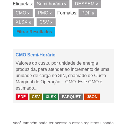
Etiquetas:
Semi-horário
DESSEM
CMO
PMO
Formatos:
PDF
XLSX
CSV
Filtrar Resultados
CMO Semi-Horário
Valores do custo, por unidade de energia
produzida, para atender ao incremento de uma
unidade de carga no SIN, chamado de Custo
Marginal de Operação – CMO. Este CMO é
estimado...
PDF
CSV
XLSX
PARQUET
JSON
Você também pode ter acesso a esses registros usando