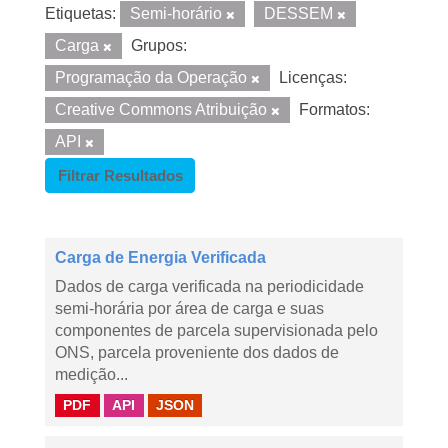
Etiquetas:
Semi-horário
DESSEM
Carga
Grupos:
Programação da Operação
Licenças:
Creative Commons Atribuição
Formatos:
API
Filtrar Resultados
Carga de Energia Verificada
Dados de carga verificada na periodicidade
semi-horária por área de carga e suas
componentes de parcela supervisionada pelo
ONS, parcela proveniente dos dados de
medição...
PDF
API
JSON