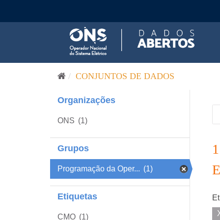
Pular para o conteúdo
CONJUNTOS DE DADOS
Organizações
ONS
(1)
Grupos
Programação da Oper...
(1)
Etiquetas
Et
CMO
(1)