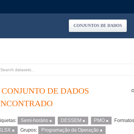
CONJUNTOS DE DADOS
1 CONJUNTO DE DADOS
O
ENCONTRADO
iquetas:
Semi-horário
DESSEM
PMO
Formatos
XLSX
Grupos:
Programação da Operação