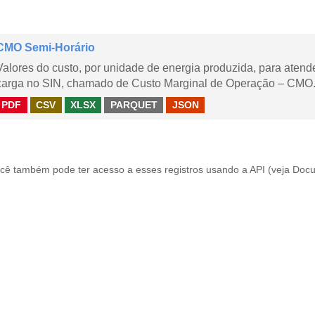
CMO Semi-Horário
Valores do custo, por unidade de energia produzida, para aten
carga no SIN, chamado de Custo Marginal de Operação – CMO.
PDF
CSV
XLSX
PARQUET
JSON
cê também pode ter acesso a esses registros usando a
API
(veja
Docu