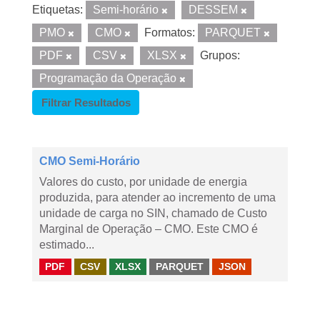
Etiquetas:
Semi-horário
DESSEM
PMO
CMO
Formatos:
PARQUET
PDF
CSV
XLSX
Grupos:
Programação da Operação
Filtrar Resultados
CMO Semi-Horário
Valores do custo, por unidade de energia
produzida, para atender ao incremento de uma
unidade de carga no SIN, chamado de Custo
Marginal de Operação – CMO. Este CMO é
estimado...
PDF
CSV
XLSX
PARQUET
JSON