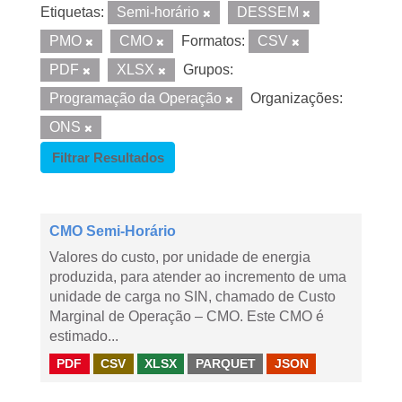
Etiquetas:
Semi-horário
DESSEM
PMO
CMO
Formatos:
CSV
PDF
XLSX
Grupos:
Programação da Operação
Organizações:
ONS
Filtrar Resultados
CMO Semi-Horário
Valores do custo, por unidade de energia
produzida, para atender ao incremento de uma
unidade de carga no SIN, chamado de Custo
Marginal de Operação – CMO. Este CMO é
estimado...
PDF
CSV
XLSX
PARQUET
JSON